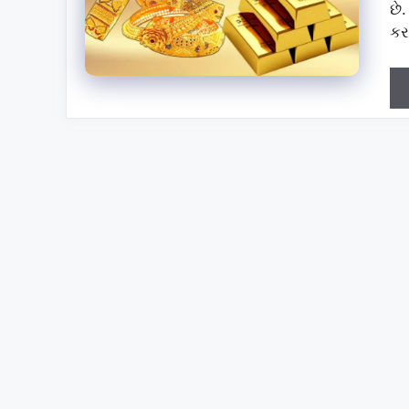
છે
કર