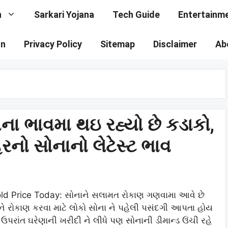
n
Sarkari Yojana
Tech Guide
Entertainm
on
Privacy Policy
Sitemap
Disclaimer
Ab
ના ભાવમા થઇ રહ્યો છે કડાકો,
ો સોનાનો લેટેસ્ટ ભાવ
ld Price Today: સોનાને સલામત રોકાણ ગણવામા આવે છે
ે રોકાણ કરવા માટે લોકો સોના ને પહેલી પસંદગી આપતા હોય
. ઉપરાંત ઘરેણાની ખરીદી ને લીધે પણ સોનાની ડીમાન્ડ ઉંચી રહે