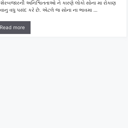
. શેરબજારની અનિશ્વિતતાઓ ને કારણે લોકો સોના મા રોકાણ
વાનુ વધુ પસંદ કરે છે. એટલે જ સોના ના ભાવમા …
Read more