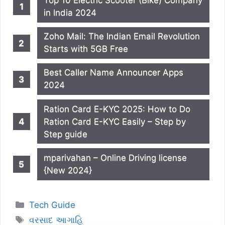
Top 10 Electric Scooter (Bike) Company
in India 2024
Zoho Mail: The Indian Email Revolution
Starts with 5GB Free
Best Caller Name Announcer Apps
2024
Ration Card E-KYC 2025: How to Do
Ration Card E-KYC Easily – Step by
Step guide
mparivahan – Online Driving license
{New 2024}
Categories
Tech Guide
Tags
વરસાદ આગાહિ