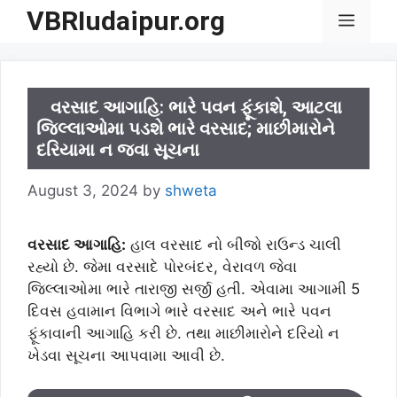
Skip
VBRIudaipur.org
Menu
to
content
વરસાદ આગાહિ: ભારે પવન ફૂંકાશે, આટલા
જિલ્લાઓમા પડશે ભારે વરસાદ; માછીમારોને
દરિયામા ન જવા સૂચના
August 3, 2024
by
shweta
વરસાદ આગાહિ:
હાલ વરસાદ નો બીજો રાઉન્ડ ચાલી
રહ્યો છે. જેમા વરસાદે પોરબંદર, વેરાવળ જેવા
જિલ્લાઓમા ભારે તારાજી સર્જી હતી. એવામા આગામી 5
દિવસ હવામાન વિભાગે ભારે વરસાદ અને ભારે પવન
ફૂંકાવાની આગાહિ કરી છે. તથા માછીમારોને દરિયો ન
ખેડવા સૂચના આપવામા આવી છે.