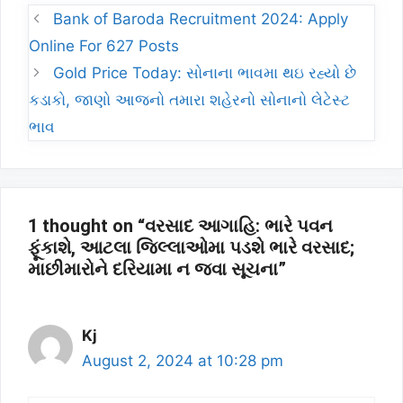
Bank of Baroda Recruitment 2024: Apply
Online For 627 Posts
Gold Price Today: સોનાના ભાવમા થઇ રહ્યો છે
કડાકો, જાણો આજનો તમારા શહેરનો સોનાનો લેટેસ્ટ
ભાવ
1 thought on “વરસાદ આગાહિ: ભારે પવન
ફૂંકાશે, આટલા જિલ્લાઓમા પડશે ભારે વરસાદ;
માછીમારોને દરિયામા ન જવા સૂચના”
Kj
August 2, 2024 at 10:28 pm