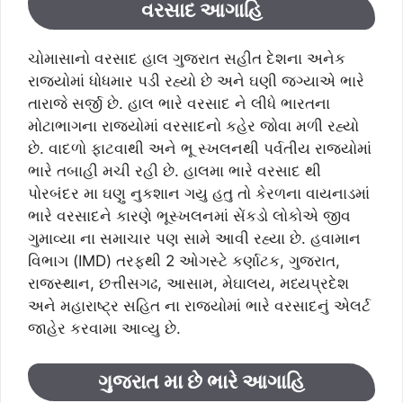
વરસાદ આગાહિ
ચોમાસાનો વરસાદ હાલ ગુજરાત સહીત દેશના અનેક
રાજ્યોમાં ધોધમાર પડી રહ્યો છે અને ઘણી જગ્યાએ ભારે
તારાજે સર્જી છે. હાલ ભારે વરસાદ ને લીધે ભારતના
મોટાભાગના રાજ્યોમાં વરસાદનો કહેર જોવા મળી રહ્યો
છે. વાદળો ફાટવાથી અને ભૂ સ્ખલનથી પર્વતીય રાજ્યોમાં
ભારે તબાહી મચી રહી છે. હાલમા ભારે વરસાદ થી
પોરબંદર મા ઘણુ નુકશાન ગયુ હતુ તો કેરળના વાયનાડમાં
ભારે વરસાદને કારણે ભૂસ્ખલનમાં સેંકડો લોકોએ જીવ
ગુમાવ્યા ના સમાચાર પણ સામે આવી રહ્યા છે. હવામાન
વિભાગ (IMD) તરફથી 2 ઓગસ્ટે કર્ણાટક, ગુજરાત,
રાજસ્થાન, છત્તીસગઢ, આસામ, મેઘાલય, મધ્યપ્રદેશ
અને મહારાષ્ટ્ર સહિત ના રાજયોમાં ભારે વરસાદનું એલર્ટ
જાહેર કરવામા આવ્યુ છે.
ગુજરાત મા છે ભારે આગાહિ